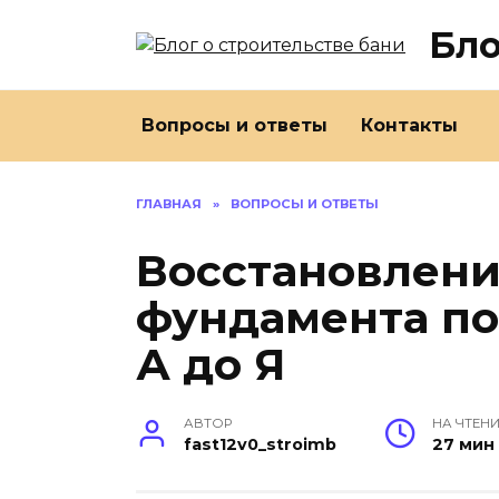
Перейти
Бло
к
содержанию
Вопросы и ответы
Контакты
ГЛАВНАЯ
»
ВОПРОСЫ И ОТВЕТЫ
Восстановлени
фундамента по
А до Я
АВТОР
НА ЧТЕН
fast12v0_stroimb
27 мин