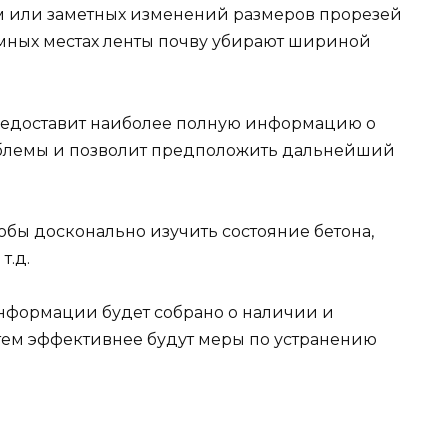
 или заметных изменений размеров прорезей
мных местах ленты почву убирают шириной
редоставит наиболее полную информацию о
блемы и позволит предположить дальнейший
обы досконально изучить состояние бетона,
т.д.
формации будет собрано о наличии и
тем эффективнее будут меры по устранению