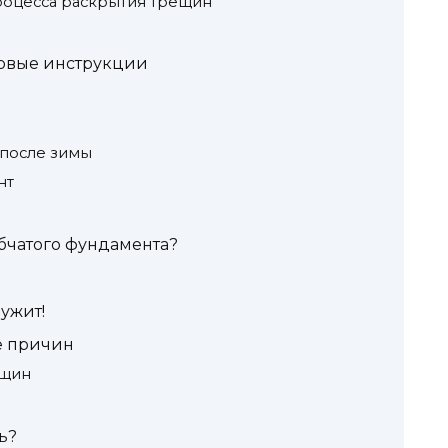
оцесса раскрытия трещин
говые инструкции
 после зимы
нт
бчатого фундамента?
лужит!
е причин
ещин
ь?