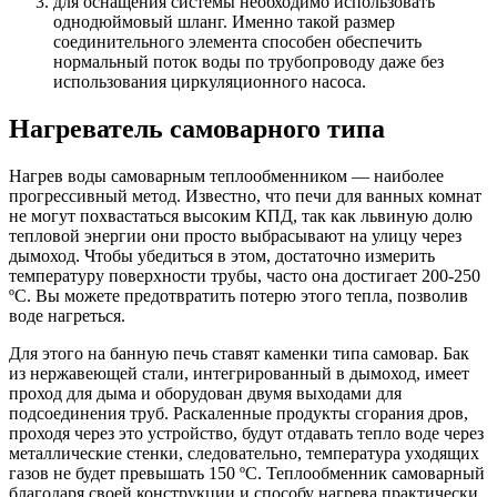
для оснащения системы необходимо использовать
однодюймовый шланг. Именно такой размер
соединительного элемента способен обеспечить
нормальный поток воды по трубопроводу даже без
использования циркуляционного насоса.
Нагреватель самоварного типа
Нагрев воды самоварным теплообменником — наиболее
прогрессивный метод. Известно, что печи для ванных комнат
не могут похвастаться высоким КПД, так как львиную долю
тепловой энергии они просто выбрасывают на улицу через
дымоход. Чтобы убедиться в этом, достаточно измерить
температуру поверхности трубы, часто она достигает 200-250
ºС. Вы можете предотвратить потерю этого тепла, позволив
воде нагреться.
Для этого на банную печь ставят каменки типа самовар. Бак
из нержавеющей стали, интегрированный в дымоход, имеет
проход для дыма и оборудован двумя выходами для
подсоединения труб. Раскаленные продукты сгорания дров,
проходя через это устройство, будут отдавать тепло воде через
металлические стенки, следовательно, температура уходящих
газов не будет превышать 150 ºС. Теплообменник самоварный
благодаря своей конструкции и способу нагрева практически