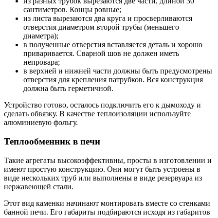
из разных трубок вырезаются две части, длиной 30
сантиметров. Концы ровные;
из листа вырезаются два круга и просверливаются
отверстия диаметром второй трубы (меньшего
диаметра);
в полученные отверстия вставляется деталь и хорошо
приваривается. Сварной шов не должен иметь
непровара;
в верхней и нижней части должны быть предусмотрены
отверстия для крепления патрубков. Вся конструкция
должна быть герметичной.
Устройство готово, осталось подключить его к дымоходу и
сделать обвязку. В качестве теплоизоляции используйте
алюминиевую фольгу.
Теплообменник в печи
Такие агрегаты высокоэффективны, просты в изготовлении и
имеют простую конструкцию. Они могут быть устроены в
виде нескольких труб или выполнены в виде резервуара из
нержавеющей стали.
Этот вид каменки начинают монтировать вместе со стенками
банной печи. Его габариты подбираются исходя из габаритов