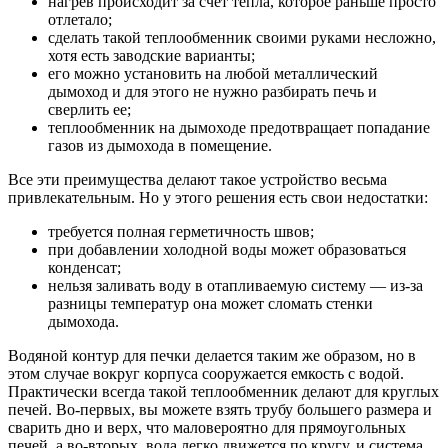
нагрев происходит за счет тепла, которое раньше просто
отлетало;
сделать такой теплообменник своими руками несложно,
хотя есть заводские варианты;
его можно установить на любой металлический
дымоход и для этого не нужно разбирать печь и
сверлить ее;
теплообменник на дымоходе предотвращает попадание
газов из дымохода в помещение.
Все эти преимущества делают такое устройство весьма
привлекательным. Но у этого решения есть свои недостатки:
требуется полная герметичность швов;
при добавлении холодной воды может образоваться
конденсат;
нельзя заливать воду в отапливаемую систему — из-за
разницы температур она может сломать стенки
дымохода.
Водяной контур для печки делается таким же образом, но в
этом случае вокруг корпуса сооружается емкость с водой.
Практически всегда такой теплообменник делают для круглых
печей. Во-первых, вы можете взять трубу большего размера и
сварить дно и верх, что маловероятно для прямоугольных
печей, а во-вторых, вода легко движется по кругу, и система