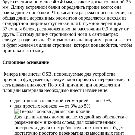
брус сечением не менее 40х40 мм, а также доска толщиной 25
мм. Длину встречной балки определить проще всего: она
равна длине ног балки. Что касается разреженного точения, то
общая длина деревянных элементов определяется исходя из
стандартной ширины ступеньки для битумной черепицы —
37 см для балок, расположенных на расстоянии 0,9 м друг от
друга. Поэтому длину стропильной ноги в сантиметрах
следует разделить на 37 и умножить на ширину кровли — это
и будет желаемая длина стропила, которая понадобится, чтобы
приставать к откосу.
Сплошное основание
Фанера или листы OSB, используемые для устройства
прочного фундамента, следует монтировать с перерывами, то
есть швами внахлест. По этой причине при определении
площади материала необходимо внести изменение:
для откосов со сложной геометрией — до 10%,
для простых коньков — от 3% до 5%.
Для крыш жилых домов делается двойная обрешетка с
разреженным нижним слоем; для хозяйственных
построек и других нетребовательных построек будет
достаточно простого перекрытия из массивных плит