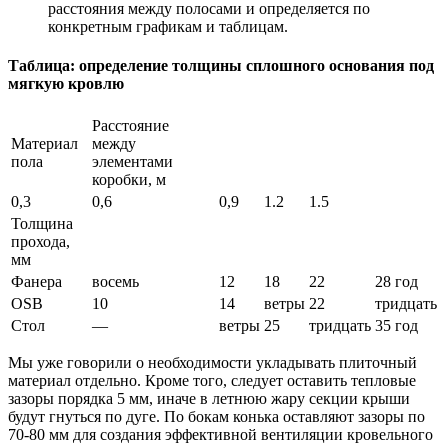
расстояния между полосами и определяется по
конкретным графикам и таблицам.
Таблица: определение толщины сплошного основания под
мягкую кровлю
Расстояние
Материал
между
пола
элементами
коробки, м
0,3
0,6
0,9
1.2
1.5
Толщина
прохода,
мм
Фанера
восемь
12
18
22
28 год
OSB
10
14
ветры
22
тридцать
Стол
—
ветры
25
тридцать
35 год
Мы уже говорили о необходимости укладывать плиточный
материал отдельно. Кроме того, следует оставить тепловые
зазоры порядка 5 мм, иначе в летнюю жару секции крыши
будут гнуться по дуге. По бокам конька оставляют зазоры по
70-80 мм для создания эффективной вентиляции кровельного