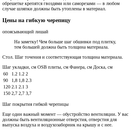
обрешетке крепятся гвоздями или саморезами — в любом
случае шляпки должны быть утоплены в материал.
Цены на гибкую черепицу
опоясывающий лишай
На заметку! Чем больше шаг обшивки под плитку,
тем большей должна быть толщина материала.
Стол. Шаг точения и соответствующая толщина материала.
Шаг укладки, см OSB плиты, см Фанера, см Доска, см
60
1.2
1.2
2
90
1,8
1,8
2.3
120
2.1
2.1
3
150
2,7
2,7
3,7
Шаг покрытия гибкой черепицы
Еще один важный момент — обустройство вентиляции. У вас
должны быть вентиляционные отверстия, отверстия для
выпуска воздуха и воздухозаборник на крышу и с нее.