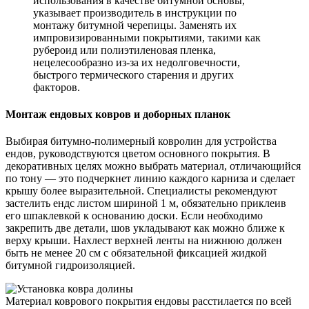
использования в качестве битумной основы,
указывает производитель в инструкции по
монтажу битумной черепицы. Заменять их
импровизированными покрытиями, такими как
рубероид или полиэтиленовая пленка,
нецелесообразно из-за их недолговечности,
быстрого термического старения и других
факторов.
Монтаж ендовых ковров и доборных планок
Выбирая битумно-полимерный ковролин для устройства
ендов, руководствуются цветом основного покрытия. В
декоративных целях можно выбрать материал, отличающийся
по тону — это подчеркнет линию каждого карниза и сделает
крышу более выразительной. Специалисты рекомендуют
застелить ендс листом шириной 1 м, обязательно приклеив
его шпаклевкой к основанию доски. Если необходимо
закрепить две детали, шов укладывают как можно ближе к
верху крыши. Нахлест верхней ленты на нижнюю должен
быть не менее 20 см с обязательной фиксацией жидкой
битумной гидроизоляцией.
Материал коврового покрытия ендовы расстилается по всей