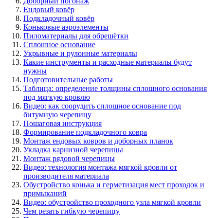
Доборный погонаж
Ендовый ковёр
Подкладочный ковёр
Коньковые аэроэлементы
Пиломатериалы для обрешётки
Сплошное основание
Укрывные и рулонные материалы
Какие инструменты и расходные материалы будут
нужны
Подготовительные работы
Таблица: определение толщины сплошного основания
под мягкую кровлю
Видео: как соорудить сплошное основание под
битумную черепицу
Пошаговая инструкция
Формирование подкладочного ковра
Монтаж ендовых ковров и доборных планок
Укладка карнизной черепицы
Монтаж рядовой черепицы
Видео: технология монтажа мягкой кровли от
производителя материала
Обустройство конька и герметизация мест проходок и
примыканий
Видео: обустройство проходного узла мягкой кровли
Чем резать гибкую черепицу