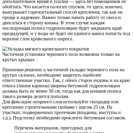
дополнительное время и усилия — здесь без помощников не
обойтись. Что касается пологих спусков, то здесь, конечно,
выигрывает горизонтальный способ крепления, так как он
проще и надежнее. Важно только начать работу от свеса и
двигаться в сторону конька. В этом случае каждая
последующая полоса гидроизоляции будет закрывать край
предыдущей, и у воды не будет ни единого шанса попасть под
верхние слои кровельного пирога.
Частичная установка чернового пола возможна только на
крутых крышах
Принимая решение о частичной укладке чернового пола на
крутых склонах, необходимо защитить наиболее
ответственные участки. Так, с обеих сторон ендовы и на краю
откоса (линия карниза) ширина битумной гидроизоляции
должна быть не менее 50 см, тогда как для коньков полоса
такого размера делится пополам.
Для фиксации опорного слоя используйте гвоздодер или
крепление строительными скобами с шагом 25 см. На
участках, подверженных протечкам (впадины, выступы и
т.д.), Подстилку необходимо проклеить битумным составом.
Перечень материалов, пригодных для