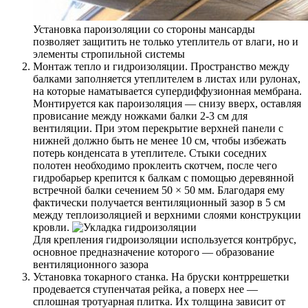
Установка пароизоляции со стороны мансарды
позволяет защитить не только утеплитель от влаги, но и
элементы стропильной системы
Монтаж тепло и гидроизоляции. Пространство между
балками заполняется утеплителем в листах или рулонах,
на которые наматывается супердиффузионная мембрана.
Монтируется как пароизоляция — снизу вверх, оставляя
провисание между ножками балки 2-3 см для
вентиляции. При этом перекрытие верхней панели с
нижней должно быть не менее 10 см, чтобы избежать
потерь конденсата в утеплителе. Стыки соседних
полотен необходимо проклеить скотчем, после чего
гидробарьер крепится к балкам с помощью деревянной
встречной балки сечением 50 × 50 мм. Благодаря ему
фактически получается вентиляционный зазор в 5 см
между теплоизоляцией и верхними слоями конструкции
кровли.
Для крепления гидроизоляции используется контрбрус,
основное предназначение которого — образование
вентиляционного зазора
Установка токарного станка. На бруски контррешетки
продевается ступенчатая рейка, а поверх нее —
сплошная тротуарная плитка. Их толщина зависит от