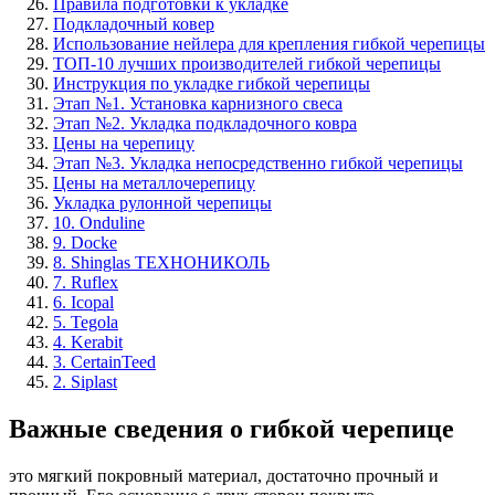
Правила подготовки к укладке
Подкладочный ковер
Использование нейлера для крепления гибкой черепицы
ТОП-10 лучших производителей гибкой черепицы
Инструкция по укладке гибкой черепицы
Этап №1. Установка карнизного свеса
Этап №2. Укладка подкладочного ковра
Цены на черепицу
Этап №3. Укладка непосредственно гибкой черепицы
Цены на металлочерепицу
Укладка рулонной черепицы
10. Onduline
9. Docke
8. Shinglas ТЕХНОНИКОЛЬ
7. Ruflex
6. Icopal
5. Tegola
4. Kerabit
3. CertainTeed
2. Siplast
Важные сведения о гибкой черепице
это мягкий покровный материал, достаточно прочный и