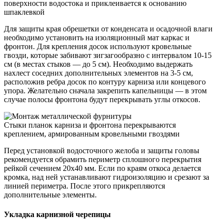
поверхности водостока и приклеивается к основанию
шпаклевкой
Для защиты края обрешетки от конденсата и осадочной влаги
необходимо установить на изоляционный мат каркас и
фронтон. Для крепления досок используют кровельные
гвозди, которые забивают зигзагообразно с интервалом 10-15
см (в местах стыков — до 5 см). Необходимо выдержать
нахлест соседних дополнительных элементов на 3-5 см,
расположив ребра досок по контуру карниза или концевого
упора. Желательно сначала закрепить капельницы — в этом
случае полосы фронтона будут перекрывать углы откосов.
Стыки планок карниза и фронтона перекрываются
креплением, армированным кровельными гвоздями
Перед установкой водосточного желоба и защиты головы
рекомендуется обрамить периметр сплошного перекрытия
рейкой сечением 20х40 мм. Если по краям откоса делается
кромка, над ней устанавливают гидроизоляцию и срезают за
линией периметра. После этого прикрепляются
дополнительные элементы.
Укладка карнизной черепицы