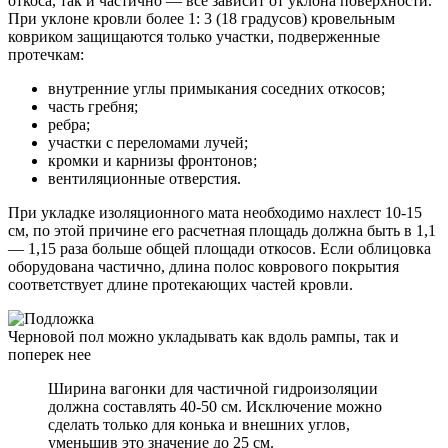
откоса, так и частично — все зависит от уклона поверхности.
При уклоне кровли более 1: 3 (18 градусов) кровельным
ковриком защищаются только участки, подверженные
протечкам:
внутренние углы примыкания соседних откосов;
часть гребня;
ребра;
участки с переломами лучей;
кромки и карнизы фронтонов;
вентиляционные отверстия.
При укладке изоляционного мата необходимо нахлест 10-15
см, по этой причине его расчетная площадь должна быть в 1,1
— 1,15 раза больше общей площади откосов. Если облицовка
оборудована частично, длина полос коврового покрытия
соответствует длине протекающих частей кровли.
Черновой пол можно укладывать как вдоль рампы, так и
поперек нее
Ширина вагонки для частичной гидроизоляции
должна составлять 40-50 см. Исключение можно
сделать только для конька и внешних углов,
уменьшив это значение до 25 см.