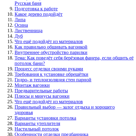
Русская баня
Подготовка к работе
Какое дерево подойдёт
Липа
Осина
Лиственница
Дуб
Что ещё подойдёт из материалов
Как правильно обшивать вагонкой
Внутреннее обустройство парилки
Тема: Как поведёт себя берёзовая фанера, если обшить её
потолок бани?
Процесс отделки своими руками
Требования к установке обрешётки
Гидро- и теплоизоляция стен парной
Монтаж вагонки
Предварительные работы
Плюсы и минусы вагонки
Что ещё подойдёт из материалов
Правильный выбор — залог отдыха и хорошего
здоровья
Варианты установки потолка
Варианты утеплителя
Настильный потолок
Особенности отделки предбанника