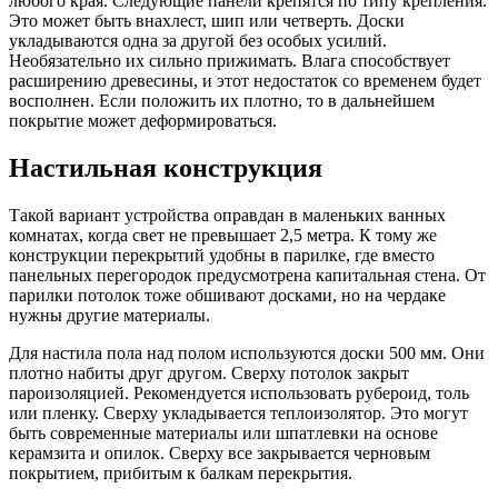
любого края. Следующие панели крепятся по типу крепления.
Это может быть внахлест, шип или четверть. Доски
укладываются одна за другой без особых усилий.
Необязательно их сильно прижимать. Влага способствует
расширению древесины, и этот недостаток со временем будет
восполнен. Если положить их плотно, то в дальнейшем
покрытие может деформироваться.
Настильная конструкция
Такой вариант устройства оправдан в маленьких ванных
комнатах, когда свет не превышает 2,5 метра. К тому же
конструкции перекрытий удобны в парилке, где вместо
панельных перегородок предусмотрена капитальная стена. От
парилки потолок тоже обшивают досками, но на чердаке
нужны другие материалы.
Для настила пола над полом используются доски 500 мм. Они
плотно набиты друг другом. Сверху потолок закрыт
пароизоляцией. Рекомендуется использовать рубероид, толь
или пленку. Сверху укладывается теплоизолятор. Это могут
быть современные материалы или шпатлевки на основе
керамзита и опилок. Сверху все закрывается черновым
покрытием, прибитым к балкам перекрытия.