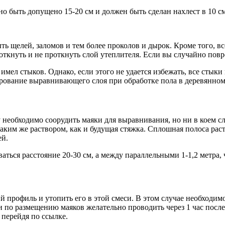
но быть допущено 15-20 см и должен быть сделан нахлест в 10 
ть щелей, заломов и тем более проколов и дырок. Кроме того,
роткнуть и не проткнуть слой утеплителя. Если вы случайно пов
мел стыков. Однако, если этого не удается избежать, все стыки
рование выравнивающего слоя при обработке пола в деревянном
 необходимо соорудить маяки для выравнивания, но ни в коем с
аким же раствором, как и будущая стяжка. Сплошная полоса рас
ей.
аться расстояние 20-30 см, а между параллельными 1-1,2 метра,
профиль и утопить его в этой смеси. В этом случае необходимо
 по размещению маяков желательно проводить через 1 час после 
 перейдя по ссылке.