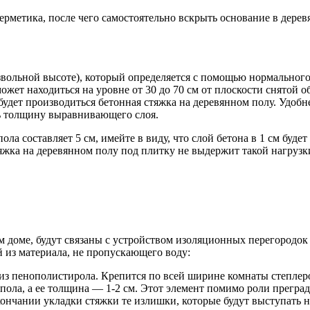
герметика, после чего самостоятельно вскрыть основание в дере
звольной высоте), который определяется с помощью нормального 
может находиться на уровне от 30 до 70 см от плоскости снятой
удет производиться бетонная стяжка на деревянном полу. Удобн
 толщину выравнивающего слоя.
а составляет 5 см, имейте в виду, что слой бетона в 1 см будет 
тяжка на деревянном полу под плитку не выдержит такой нагруз
доме, будут связаны с устройством изоляционных перегородок 
 из материала, не пропускающего воду:
ы из пенополистирола. Крепится по всей ширине комнаты степлер
ла, а ее толщина — 1-2 см. Этот элемент помимо роли преграды
ончании укладки стяжки те излишки, которые будут выступать на