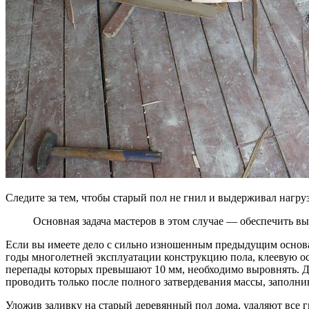
Следите за тем, чтобы старый пол не гнил и выдерживал нагру
Основная задача мастеров в этом случае — обеспечить вы
Если вы имеете дело с сильно изношенным предыдущим основ
годы многолетней эксплуатации конструкцию пола, клеевую осн
перепады которых превышают 10 мм, необходимо выровнять. Дл
проводить только после полного затвердевания массы, заполни
Уложив заливку на старый деревянный пол дома, удаляют все г