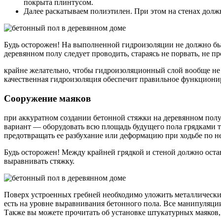
покрыта плинтусом.
Далее раскатываем полиэтилен. При этом на стенах долж
Будь осторожен! На выполненной гидроизоляции не должно бы
деревянном полу следует проводить, стараясь не порвать, не п
крайне желательно, чтобы гидроизоляционный слой вообще не и
качественная гидроизоляция обеспечит правильное функциони
Сооружение маяков
при аккуратном создании бетонной стяжки на деревянном полу
вариант — оборудовать всю площадь будущего пола грядками т
предотвращать ее разбухание или деформацию при ходьбе по н
Будь осторожен! Между крайней грядкой и стеной должно остав
выравнивать стяжку.
Поверх устроенных гребней необходимо уложить металлический 
есть на уровне выравнивания бетонного пола. Все манипуляции
Также вы можете прочитать об установке штукатурных маяков,