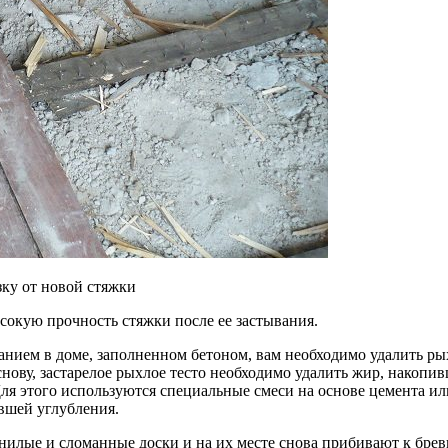
зку от новой стяжки
сокую прочность стяжки после ее застывания.
анием в доме, заполненном бетоном, вам необходимо удалить р
ову, застарелое рыхлое тесто необходимо удалить жир, накопив
я этого используются специальные смеси на основе цемента ил
вшей углубления.
нилые и сломанные доски и на их месте снова прибивают к бревн