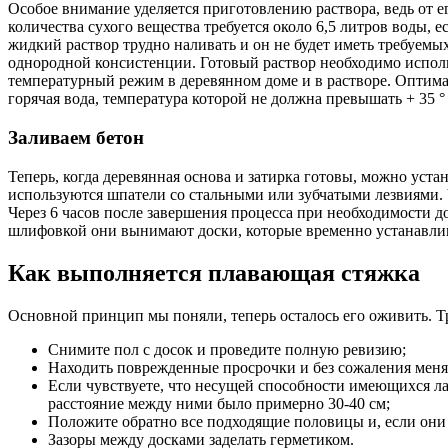
Особое внимание уделяется приготовлению раствора, ведь от ег
количества сухого вещества требуется около 6,5 литров воды, 
жидкий раствор трудно наливать и он не будет иметь требуем
однородной консистенции. Готовый раствор необходимо использо
температурный режим в деревянном доме и в растворе. Оптима
горячая вода, температура которой не должна превышать + 35 °
Заливаем бетон
Теперь, когда деревянная основа и затирка готовы, можно уст
используются шпатели со стальными или зубчатыми лезвиями. Ч
Через 6 часов после завершения процесса при необходимости 
шлифовкой они вынимают доски, которые временно устанавли
Как выполняется плавающая стяжка
Основной принцип мы поняли, теперь осталось его оживить. Т
Снимите пол с досок и проведите полную ревизию;
Находить поврежденные просрочки и без сожаления меня
Если чувствуете, что несущей способности имеющихся ла
расстояние между ними было примерно 30-40 см;
Положите обратно все подходящие половицы и, если они
Зазоры между досками заделать герметиком.