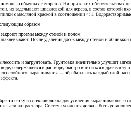
 с помощью обычных саморезов. Ни при каких обстоятельствах не
етон, их заделывают шпаклевкой для дерева, в состав которой в
илки с масляной краской в ​​соотношении 4: 1. Водорастворимые
 следующим образом:
е закроют проемы между стеной и полом.
паклевывают. После удаления досок между стеной и обшивкой в
ылесосить и загрунтовать. Грунтовка значительно улучшит адг
т воде, содержащейся в растворе, быстро впитаться в древесину
многослойного выравнивания — обрабатывать каждый слой насып
 эффекта.
брести сетку из стекловолокна для усиления выравнивающего с
сле заливки раствора. Система усиления должна быть установлен