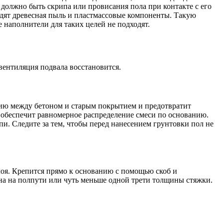
 должно быть скрипа или провисания пола при контакте с его
ходят древесная пыль и пластмассовые компоненты. Такую
 наполнители для таких целей не подходят.
ентиляция подвала восстановится.
езию между бетоном и старым покрытием и предотвратит
 и обеспечит равномерное распределение смеси по основанию.
и. Следите за тем, чтобы перед нанесением грунтовки пол не
лоя. Крепится прямо к основанию с помощью скоб и
а ​​на полпути или чуть меньше одной трети толщины стяжки.