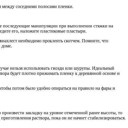
см между соседними полосами пленки.
 все последующие манипуляции при выполнении стяжки на
редите его, наложите пластиковые пластыри.
 внахлест необходимо проклеить скотчем. Помните, что
 доме.
лучае нельзя использовать гвозди или шурупы. Идеальный
твора будет плотно прижимать пленку к деревянной основе и
 чтобы потом было удобно опираться на правило на фары и
 произвести закладку на уровне отмеченной ранее высоты, то
приготовления раствора, пока он не начнет стабилизироваться.