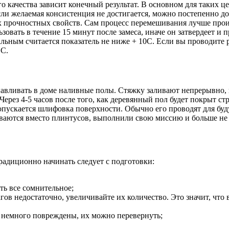
о качества зависит конечный результат. В основном для таких це
если желаемая консистенция не достигается, можно постепенно до
ых прочностных свойств. Сам процесс перемешивания лучше про
вать в течение 15 минут после замеса, иначе он затвердеет и п
льным считается показатель не ниже + 10С. Если вы проводите
 С.
анавливать в доме наливные полы. Стяжку заливают непрерывно, 
ерез 4-5 часов после того, как деревянный пол будет покрыт с
допускается шлифовка поверхности. Обычно его проводят для бу
ваются вместо плинтусов, выполнили свою миссию и больше не
радиционно начинать следует с подготовки:
ть все сомнительное;
гов недостаточно, увеличивайте их количество. Это значит, что
 немного повреждены, их можно перевернуть;